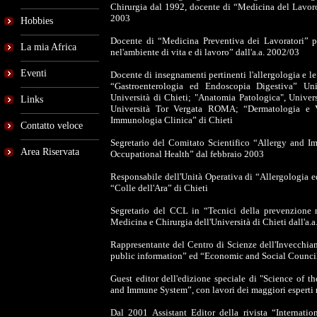
Chirurgia dal 1992, docente di “Medicina del Lavoro”
2003
Hobbies
Docente di “Medicina Preventiva dei Lavoratori” pr
La mia Africa
nel'ambiente di vita e di lavoro” dall'a.a. 2002/03
Eventi
Docente di insegnamenti pertinenti l'allergologia e le 
“Gastroenterologia ed Endoscopia Digestiva” Uni
Università di Chieti; "Anatomia Patologica", Univer
Links
Università Tor Vergata ROMA; “Dermatologia e Ve
Immunologia Clinica” di Chieti
Contatto veloce
Segretario del Comitato Scientifico “Allergy and 
Area Riservata
Occupational Health” dal febbraio 2003
Responsabile dell'Unità Operativa di “Allergologia 
“Colle dell'Ara” di Chieti
Segretario del CCL in “Tecnici della prevenzione n
Medicina e Chirurgia dell'Università di Chieti dall'a.
Rappresentante del Centro di Scienze dell'Invecchiam
public information” ed “Economic and Social Council
Guest editor dell'edizione speciale di "Science of
and Immune System”, con lavori dei maggiori esperti m
Dal 2001 Assistant Editor della rivista “Internat